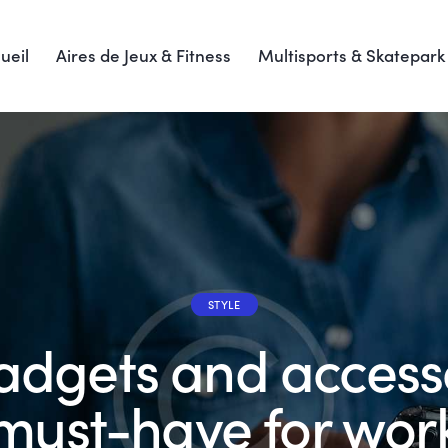
ueil
Aires de Jeux & Fitness
Multisports & Skatepark
STYLE
gadgets and access
must-have for wor