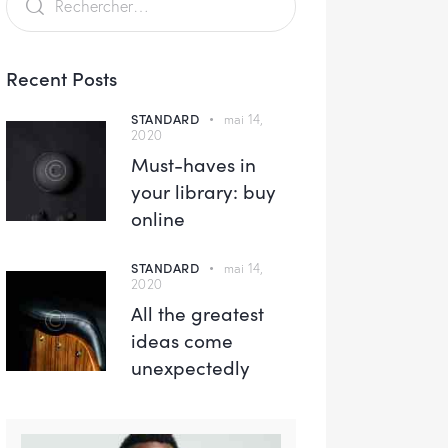
Recent Posts
STANDARD
mai 14,
2020
Must-haves in
your library: buy
online
STANDARD
mai 14,
2020
All the greatest
ideas come
unexpectedly