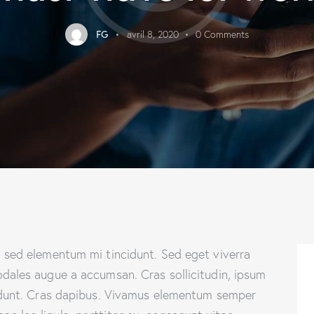
FG
avril 8, 2020
0
Comments
, sed elementum mi tincidunt. Sed eget viverra
odales augue a accumsan. Cras sollicitudin, ipsum
ncidunt. Cras dapibus. Vivamus elementum semper