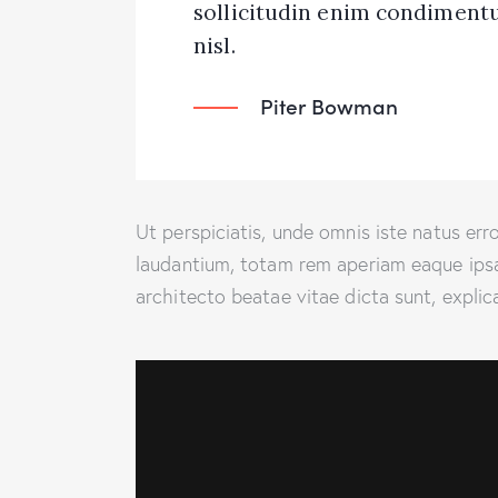
sollicitudin enim condimentu
nisl.
Piter Bowman
Ut perspiciatis, unde omnis iste natus e
laudantium, totam rem aperiam eaque ipsa, 
architecto beatae vitae dicta sunt, explic