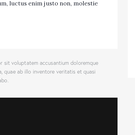
m, luctus enim justo non, molestie
rror sit voluptatem accusantium doloremque
quae ab illo inventore veritatis et quasi
abo.