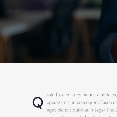
Q
roin faucibus nec mauris a sodales
egestas nisi in consequat. Fusce s
eget blandit pulvinar. Integer ti