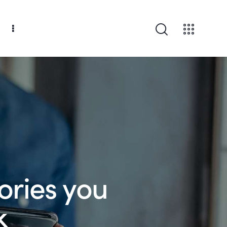
ories you
k