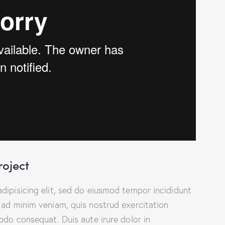
roject
dipisicing elit, sed do eiusmod tempor incididunt
 ad minim veniam, quis nostrud exercitation
odo consequat. Duis aute irure dolor in