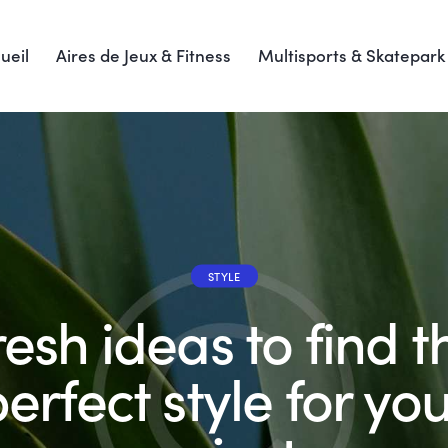
ueil
Aires de Jeux & Fitness
Multisports & Skatepark
STYLE
resh ideas to find t
erfect style for yo