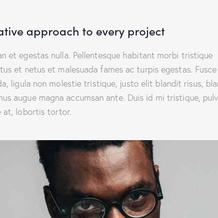
ative approach to every project
n et egestas nulla. Pellentesque habitant morbi tristique
tus et netus et malesuada fames ac turpis egestas. Fusce
a, ligula non molestie tristique, justo elit blandit risus, bl
us augue magna accumsan ante. Duis id mi tristique, pulv
at, lobortis tortor.