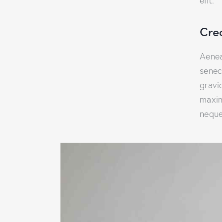
elit.
Cre
Aenea
senec
gravid
maxim
neque 