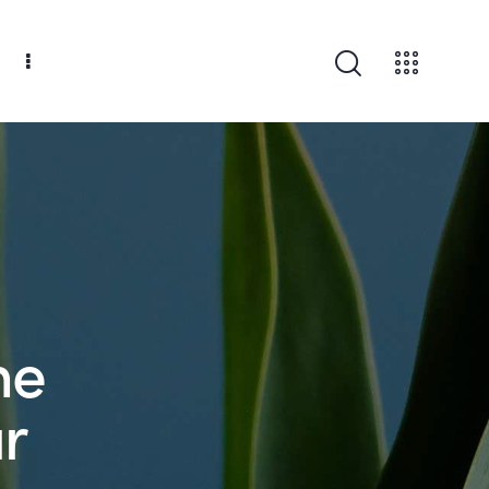
he
ur