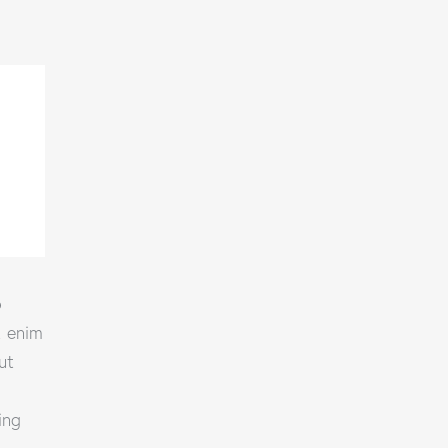
o
t enim
ut
ing