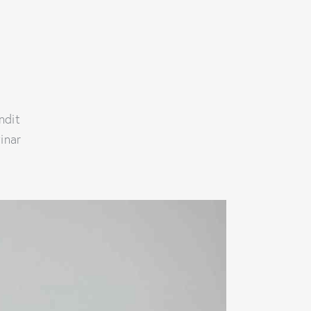
andit
inar