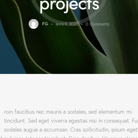
projects
FG
avril 9, 2020
0
Comments
Q
roin faucibus nec mauris a sodales, sed elementum mi
tincidunt. Sed eget viverra egestas nisi in consequat. F
sodales augue a accumsan. Cras sollicitudin, ipsum eget