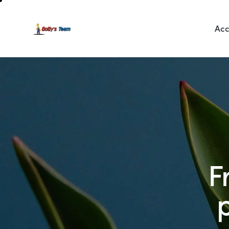
Acc
F
p