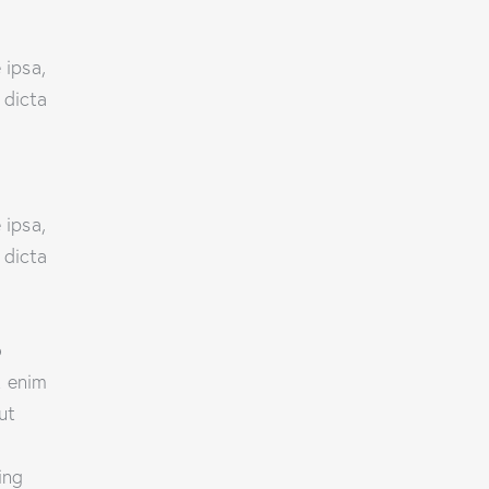
 ipsa,
 dicta
 ipsa,
 dicta
o
t enim
ut
ing