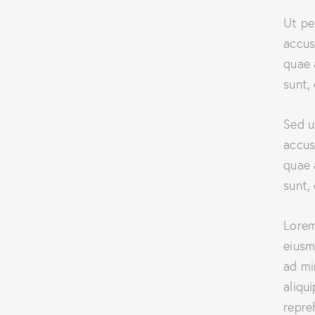
Ut pe
accus
quae 
sunt,
Sed u
accus
quae 
sunt,
Lorem
eiusm
ad mi
aliqu
repre