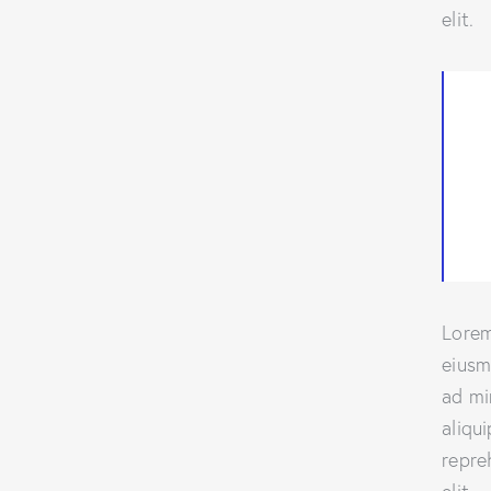
elit.
Lorem
eiusm
ad mi
aliqu
repre