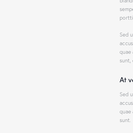
bland
sempe
portt
Sed u
accus
quae 
sunt,
At 
Sed u
accus
quae 
sunt.