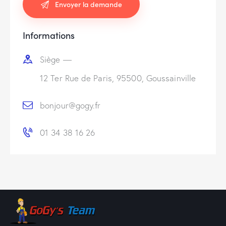
Informations
Siège —
12 Ter Rue de Paris, 95500, Goussainville
bonjour@gogy.fr
01 34 38 16 26