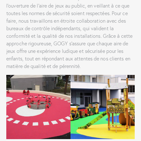
l’ouverture de l’aire de jeux au public, en veillant à ce que
toutes les normes de sécurité soient respectées. Pour ce
faire, nous travaillons en étroite collaboration avec des
bureaux de contrôle indépendants, qui valident la
conformité et la qualité de nos installations. Grâce à cette
approche rigoureuse, GOGY s’assure que chaque aire de
jeux offre une expérience ludique et sécurisée pour les
enfants, tout en répondant aux attentes de nos clients en
matière de qualité et de pérennité.