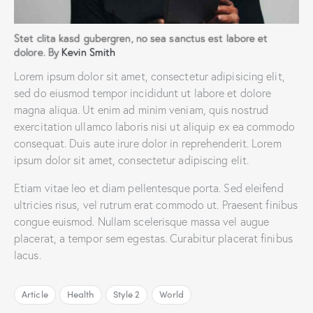
Stet clita kasd gubergren, no sea sanctus est labore et
dolore. By
Kevin Smith
Lorem ipsum dolor sit amet, consectetur adipisicing elit,
sed do eiusmod tempor incididunt ut labore et dolore
magna aliqua. Ut enim ad minim veniam, quis nostrud
exercitation ullamco laboris nisi ut aliquip ex ea commodo
consequat. Duis aute irure dolor in reprehenderit. Lorem
ipsum dolor sit amet, consectetur adipiscing elit.
Etiam vitae leo et diam pellentesque porta. Sed eleifend
ultricies risus, vel rutrum erat commodo ut. Praesent finibus
congue euismod. Nullam scelerisque massa vel augue
placerat, a tempor sem egestas. Curabitur placerat finibus
lacus.
Article
Health
Style 2
World