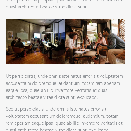
quasi architecto beatae vitae dicta sunt.
Ut perspiciatis, unde omnis iste natus error sit voluptatem
accusantium doloremque laudantium, totam rem aperiam
eaque ipsa, quae ab illo inventore veritatis et quasi
architecto beatae vitae dicta sunt, explicabo.
Sed ut perspiciatis, unde omnis iste natus error sit
voluptatem accusantium doloremque laudantium, totam
rem aperiam eaque ipsa, quae ab illo inventore veritatis et
quasi architecto beatae vitae dicta sunt, explicabo.