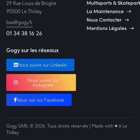
Multisports & Skatepar
29 Rue Louis de Broglie
La Maintenance
95500 Le Thillay
Nous Contacter
bsa@gogy.fr
Mentions Légales
01 34 38 16 26
Gogy sur les réseaux
Nous suivre sur Linkedin
Nous suivre sur
Instagram
Nous voir sur Facebook
Gogy SARL
© 2026. Tous droits réservés | Made with ♥️ à Le
Thillay