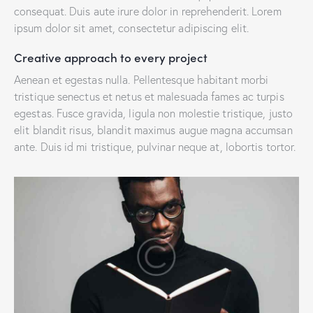
consequat. Duis aute irure dolor in reprehenderit. Lorem
ipsum dolor sit amet, consectetur adipiscing elit.
Creative approach to every project
Aenean et egestas nulla. Pellentesque habitant morbi
tristique senectus et netus et malesuada fames ac turpis
egestas. Fusce gravida, ligula non molestie tristique, justo
elit blandit risus, blandit maximus augue magna accumsan
ante. Duis id mi tristique, pulvinar neque at, lobortis tortor.