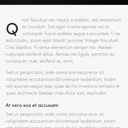
Q
roin faucibus nec mauris a sodales, sed elementum
mi tincidunt. Sed eget viverra egestas nisi in
consequat. Fusce sodales augue a accumsan. Cras
sollicitudin, ipsum eget blandit pulvinar. Integer tincidunt.
Cras dapibus. Vivamus elementum semper nisi. Aenean
vulputate eleifend tellus. Aenean leo ligula, porttitor eu,
consequat vitae, eleifend ac, enim.
Sed ut perspiciatis, unde omnis iste natus error sit
voluptatem accusantium doloremque laudantium, totam
rem aperiam eaque ipsa, quae ab illo inventore veritatis et
quasi architecto beatae vitae dicta sunt, explicabo.
At vero eos et accusam
Sed ut perspiciatis, unde omnis iste natus error sit
voluptatem accusantium doloremque laudantium, totam
rem aperiam eaque ipsa, quae ab illo inventore veritatis et