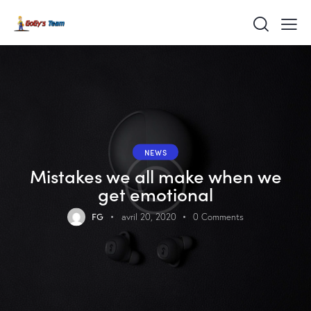
NEWS
Mistakes we all make when we
get emotional
FG
avril 20, 2020
0
Comments