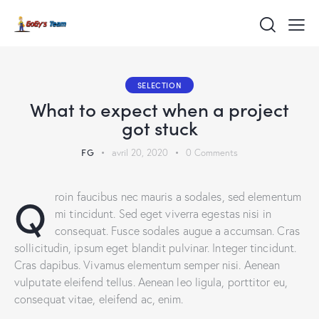
SELECTION
What to expect when a project
got stuck
FG
avril 20, 2020
0
Comments
Q
roin faucibus nec mauris a sodales, sed elementum
mi tincidunt. Sed eget viverra egestas nisi in
consequat. Fusce sodales augue a accumsan. Cras
sollicitudin, ipsum eget blandit pulvinar. Integer tincidunt.
Cras dapibus. Vivamus elementum semper nisi. Aenean
vulputate eleifend tellus. Aenean leo ligula, porttitor eu,
consequat vitae, eleifend ac, enim.