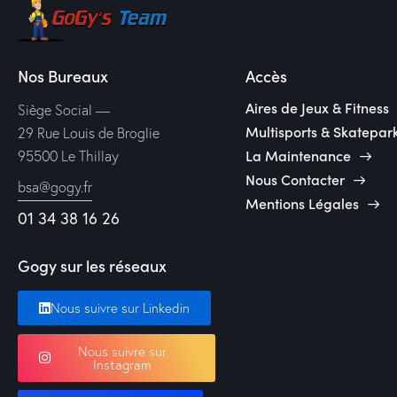
Nos Bureaux
Accès
Aires de Jeux & Fitness
Siège Social —
Multisports & Skatepar
29 Rue Louis de Broglie
La Maintenance
95500 Le Thillay
Nous Contacter
bsa@gogy.fr
Mentions Légales
01 34 38 16 26
Gogy sur les réseaux
Nous suivre sur Linkedin
Nous suivre sur
Instagram