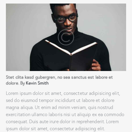
Stet clita kasd gubergren, no sea sanctus est labore et
dolore. By
Kevin Smith
Lorem ipsum dolor sit amet, consectetur adipisicing elit,
sed do eiusmod tempor incididunt ut labore et dolore
magna aliqua. Ut enim ad minim veniam, quis nostrud
exercitation ullamco laboris nisi ut aliquip ex ea commodo
consequat. Duis aute irure dolor in reprehenderit. Lorem
ipsum dolor sit amet, consectetur adipiscing elit.