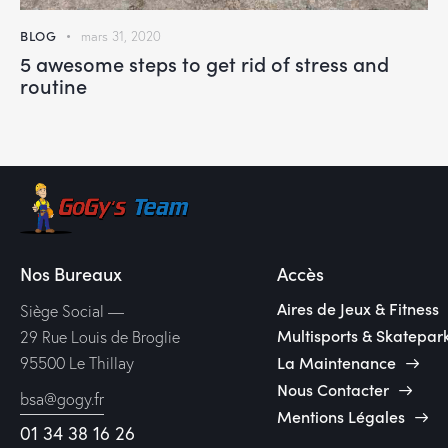
BLOG
mars 31, 2020
5 awesome steps to get rid of stress and
routine
Nos Bureaux
Accès
Aires de Jeux & Fitness
Siège Social —
Multisports & Skatepar
29 Rue Louis de Broglie
La Maintenance
95500 Le Thillay
Nous Contacter
bsa@gogy.fr
Mentions Légales
01 34 38 16 26