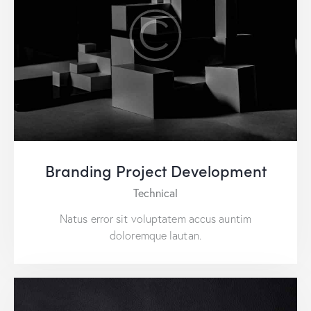
Branding Project Development
Technical
Natus error sit voluptatem accus auntim
doloremque lautan.