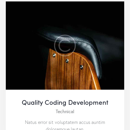
Quality Coding Development
Technical
Natus error sit voluptatem accus auntim
doloremque lautan.