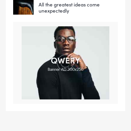
All the greatest ideas come
unexpectedly