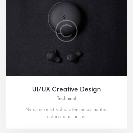
UI/UX Creative Design
Technical
Natus error sit voluptatem accus auntim
doloremque lautan.