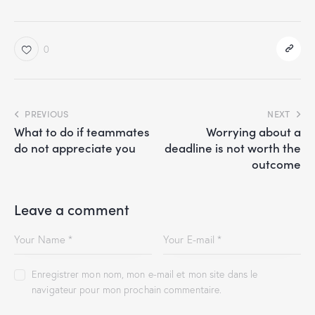
0
PREVIOUS
NEXT
What to do if teammates
Worrying about a
do not appreciate you
deadline is not worth the
outcome
Leave a comment
Enregistrer mon nom, mon e-mail et mon site dans le
navigateur pour mon prochain commentaire.