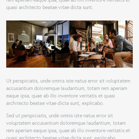
quasi architecto beatae vitae dicta sunt.
Ut perspiciatis, unde omnis iste natus error sit voluptatem
accusantium doloremque laudantium, totam rem aperiam
eaque ipsa, quae ab illo inventore veritatis et quasi
architecto beatae vitae dicta sunt, explicabo.
Sed ut perspiciatis, unde omnis iste natus error sit
voluptatem accusantium doloremque laudantium, totam
rem aperiam eaque ipsa, quae ab illo inventore veritatis et
quasi architecto beatae vitae dicta sunt, explicabo.