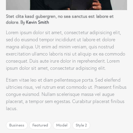
Stet clita kasd gubergren, no sea sanctus est labore et
dolore. By
Kevin Smith
Lorem ipsum dolor sit amet, consectetur adipisicing elit,
sed do eiusmod tempor incididunt ut labore et dolore
magna aliqua. Ut enim ad minim veniam, quis nostrud
exercitation ullamco laboris nisi ut aliquip ex ea commodo
consequat. Duis aute irure dolor in reprehenderit. Lorem
ipsum dolor sit amet, consectetur adipiscing elit.
Etiam vitae leo et diam pellentesque porta. Sed eleifend
ultricies risus, vel rutrum erat commodo ut. Praesent finibus
congue euismod. Nullam scelerisque massa vel augue
placerat, a tempor sem egestas. Curabitur placerat finibus
lacus.
Business
Featured
Model
Style 2