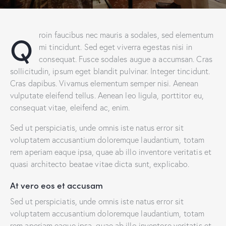
Q
roin faucibus nec mauris a sodales, sed elementum
mi tincidunt. Sed eget viverra egestas nisi in
consequat. Fusce sodales augue a accumsan. Cras
sollicitudin, ipsum eget blandit pulvinar. Integer tincidunt.
Cras dapibus. Vivamus elementum semper nisi. Aenean
vulputate eleifend tellus. Aenean leo ligula, porttitor eu,
consequat vitae, eleifend ac, enim.
Sed ut perspiciatis, unde omnis iste natus error sit
voluptatem accusantium doloremque laudantium, totam
rem aperiam eaque ipsa, quae ab illo inventore veritatis et
quasi architecto beatae vitae dicta sunt, explicabo.
At vero eos et accusam
Sed ut perspiciatis, unde omnis iste natus error sit
voluptatem accusantium doloremque laudantium, totam
rem aperiam eaque ipsa, quae ab illo inventore veritatis et