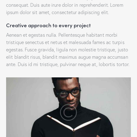
consequat. Duis aute irure dolor in reprehenderit. Lorem
ipsum dolor sit amet, consectetur adipiscing elit.
Creative approach to every project
Aenean et egestas nulla. Pellentesque habitant morbi
tristique senectus et netus et malesuada fames ac turpis
egestas. Fusce gravida, ligula non molestie tristique, justo
elit blandit risus, blandit maximus augue magna accumsan
ante. Duis id mi tristique, pulvinar neque at, lobortis tortor.