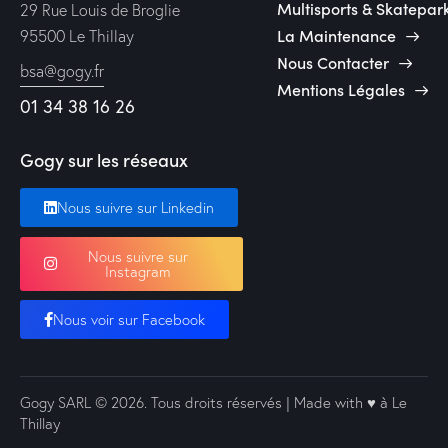
Multisports & Skatepar
29 Rue Louis de Broglie
La Maintenance
95500 Le Thillay
Nous Contacter
bsa@gogy.fr
Mentions Légales
01 34 38 16 26
Gogy sur les réseaux
Nous suivre sur Linkedin
Nous suivre sur
Instagram
Nous voir sur Facebook
Gogy SARL
© 2026. Tous droits réservés | Made with ♥️ à Le
Thillay