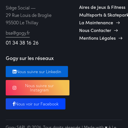
Aires de Jeux & Fitness
Siège Social —
Multisports & Skatepar
29 Rue Louis de Broglie
La Maintenance
95500 Le Thillay
Nous Contacter
bsa@gogy.fr
Mentions Légales
01 34 38 16 26
Gogy sur les réseaux
Nous suivre sur Linkedin
Nous suivre sur
Instagram
Nous voir sur Facebook
Gogy SARL
© 2026. Tous droits réservés | Made with ♥️ à Le