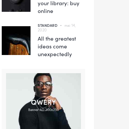
your library: buy
online
STANDARD
mai 14,
2020
All the greatest
ideas come
unexpectedly