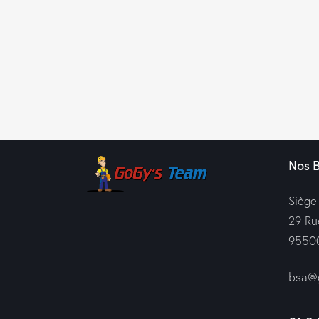
Nos 
Siège
29 Ru
95500
bsa@g