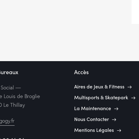
Bureaux
Accès
Aires de Jeux & Fitness
 Social —
e Louis de Broglie
Multisports & Skatepark
 Le Thillay
La Maintenance
Nous Contacter
ogy.fr
Mentions Légales