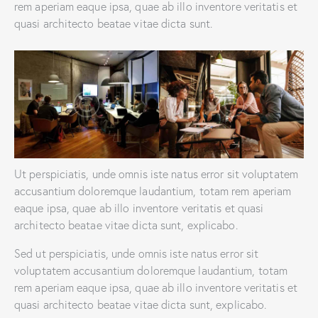
rem aperiam eaque ipsa, quae ab illo inventore veritatis et
quasi architecto beatae vitae dicta sunt.
Ut perspiciatis, unde omnis iste natus error sit voluptatem
accusantium doloremque laudantium, totam rem aperiam
eaque ipsa, quae ab illo inventore veritatis et quasi
architecto beatae vitae dicta sunt, explicabo.
Sed ut perspiciatis, unde omnis iste natus error sit
voluptatem accusantium doloremque laudantium, totam
rem aperiam eaque ipsa, quae ab illo inventore veritatis et
quasi architecto beatae vitae dicta sunt, explicabo.