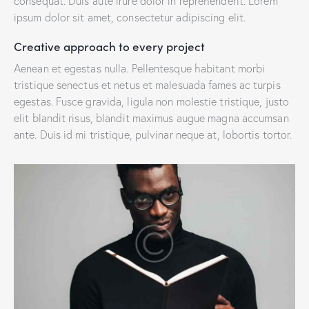
consequat. Duis aute irure dolor in reprehenderit. Lorem
ipsum dolor sit amet, consectetur adipiscing elit.
Creative approach to every project
Aenean et egestas nulla. Pellentesque habitant morbi
tristique senectus et netus et malesuada fames ac turpis
egestas. Fusce gravida, ligula non molestie tristique, justo
elit blandit risus, blandit maximus augue magna accumsan
ante. Duis id mi tristique, pulvinar neque at, lobortis tortor.