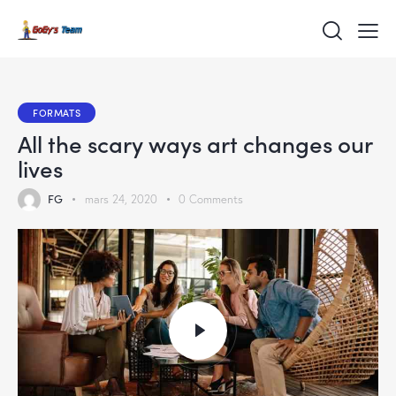
FORMATS
All the scary ways art changes our
lives
FG
mars 24, 2020
0
Comments