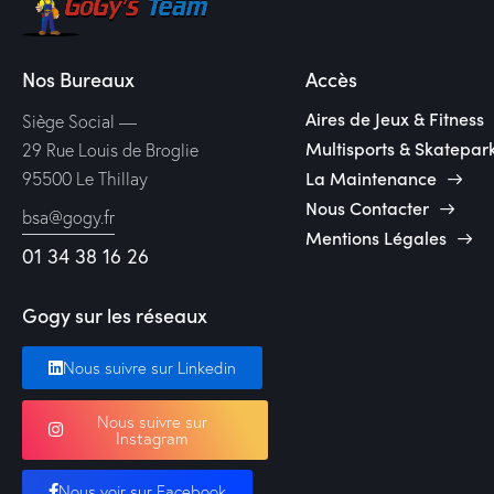
Nos Bureaux
Accès
Aires de Jeux & Fitness
Siège Social —
Multisports & Skatepar
29 Rue Louis de Broglie
La Maintenance
95500 Le Thillay
Nous Contacter
bsa@gogy.fr
Mentions Légales
01 34 38 16 26
Gogy sur les réseaux
Nous suivre sur Linkedin
Nous suivre sur
Instagram
Nous voir sur Facebook