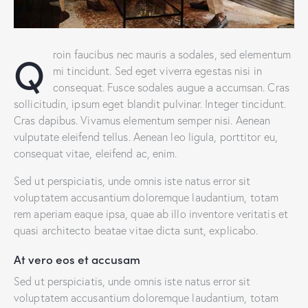
Q
roin faucibus nec mauris a sodales, sed elementum
mi tincidunt. Sed eget viverra egestas nisi in
consequat. Fusce sodales augue a accumsan. Cras
sollicitudin, ipsum eget blandit pulvinar. Integer tincidunt.
Cras dapibus. Vivamus elementum semper nisi. Aenean
vulputate eleifend tellus. Aenean leo ligula, porttitor eu,
consequat vitae, eleifend ac, enim.
Sed ut perspiciatis, unde omnis iste natus error sit
voluptatem accusantium doloremque laudantium, totam
rem aperiam eaque ipsa, quae ab illo inventore veritatis et
quasi architecto beatae vitae dicta sunt, explicabo.
At vero eos et accusam
Sed ut perspiciatis, unde omnis iste natus error sit
voluptatem accusantium doloremque laudantium, totam