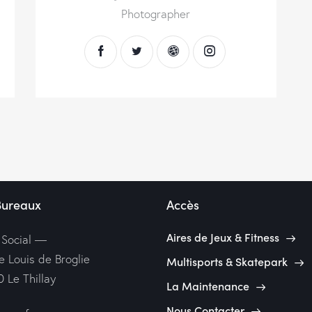
Photographer
Bureaux
Accès
Aires de Jeux & Fitness
 Social —
e Louis de Broglie
Multisports & Skatepark
 Le Thillay
La Maintenance
Nous Contacter