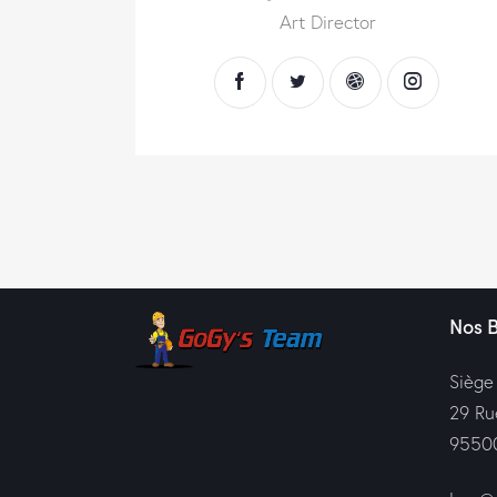
Art Director
Nos 
Siège
29 Ru
95500