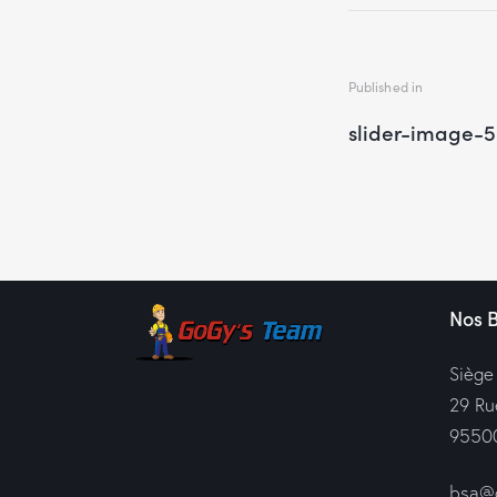
Published in
slider-image-
Nos 
Siège
29 Ru
95500
bsa@g