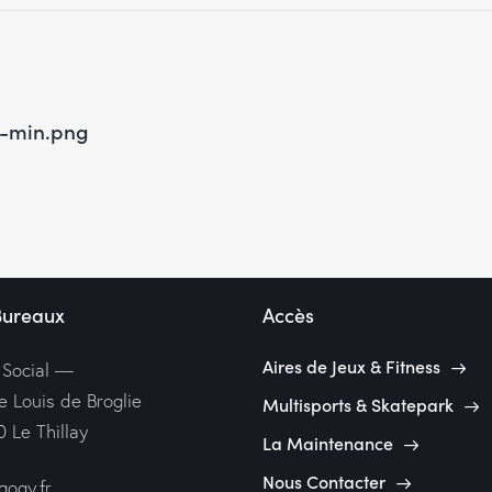
5-min.png
Bureaux
Accès
Aires de Jeux & Fitness
 Social —
e Louis de Broglie
Multisports & Skatepark
 Le Thillay
La Maintenance
Nous Contacter
ogy.fr