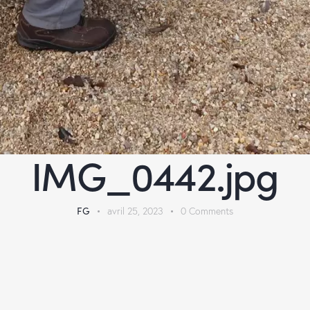
IMG_0442.jpg
FG
avril 25, 2023
0
Comments