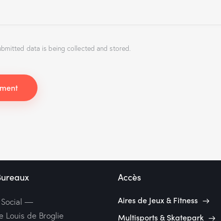
ubmitted data is being collected and stored.
Bureaux
Accès
Aires de Jeux & Fitness
 Social —
e Louis de Broglie
Multisports & Skatepark