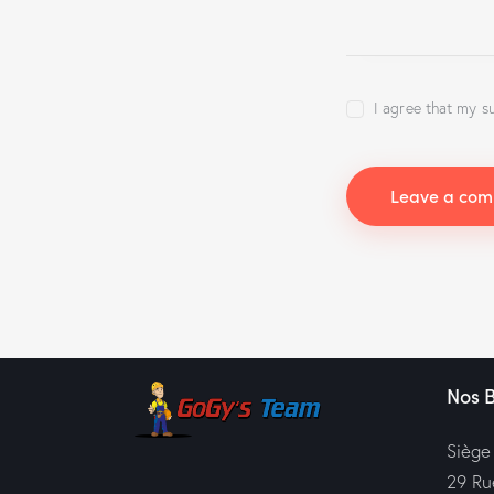
I agree that my s
Nos 
Siège
29 Ru