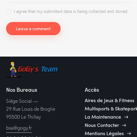
I agree that my submitted data is being collected and stored.
Nos Bureaux
Accès
Aires de Jeux & Fitness
Siège Social —
Multisports & Skatepar
29 Rue Louis de Broglie
La Maintenance
95500 Le Thillay
Nous Contacter
bsa@gogy.fr
Mentions Légales