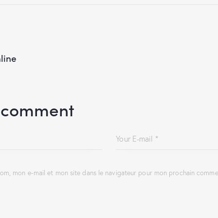
line
 comment
om, mon e-mail et mon site dans le navigateur pour mon prochain commen