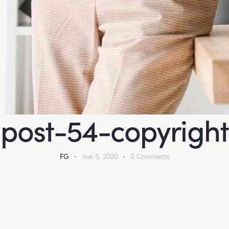
post-54-copyright
FG
mai 5, 2020
0
Comments