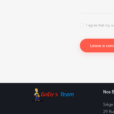
I agree that my s
Nos 
Siège
29 Ru