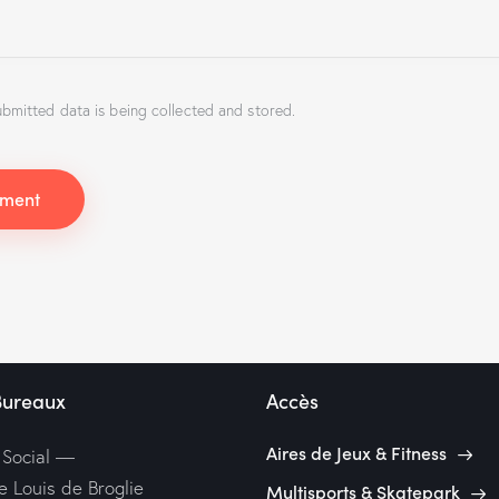
ubmitted data is being collected and stored.
Bureaux
Accès
Aires de Jeux & Fitness
 Social —
e Louis de Broglie
Multisports & Skatepark