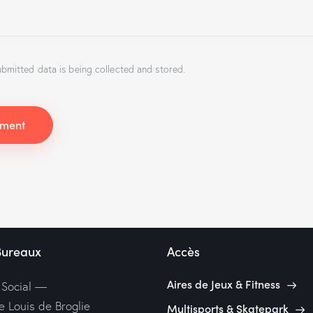
ubmitted data is being collected and stored.
Bureaux
Accès
Aires de Jeux & Fitness
 Social —
e Louis de Broglie
Multisports & Skatepark