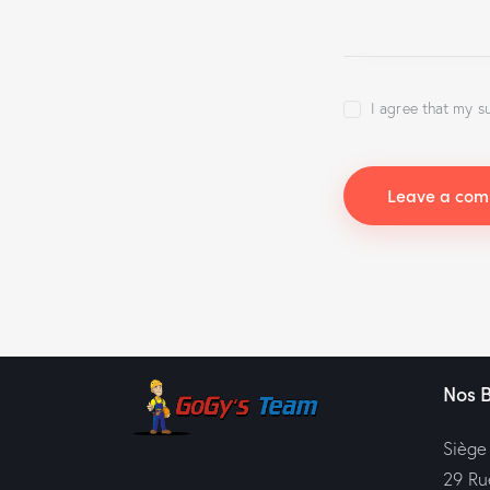
I agree that my s
Nos 
Siège
29 Ru