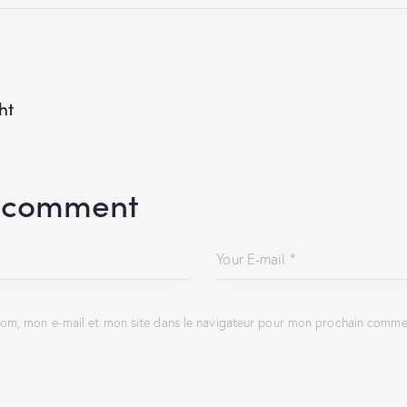
ht
 comment
om, mon e-mail et mon site dans le navigateur pour mon prochain commen