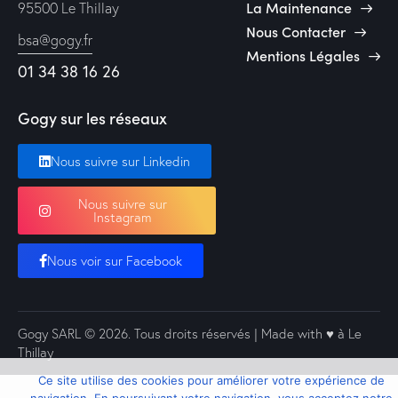
La Maintenance
95500 Le Thillay
Nous Contacter
bsa@gogy.fr
Mentions Légales
01 34 38 16 26
Gogy sur les réseaux
Nous suivre sur Linkedin
Nous suivre sur
Instagram
Nous voir sur Facebook
Gogy SARL
© 2026. Tous droits réservés | Made with ♥️ à Le
Thillay
Ce site utilise des cookies pour améliorer votre expérience de