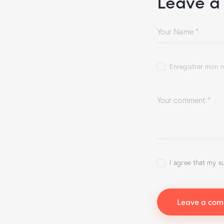
Leave a
Enregistrer mon n
I agree that my s