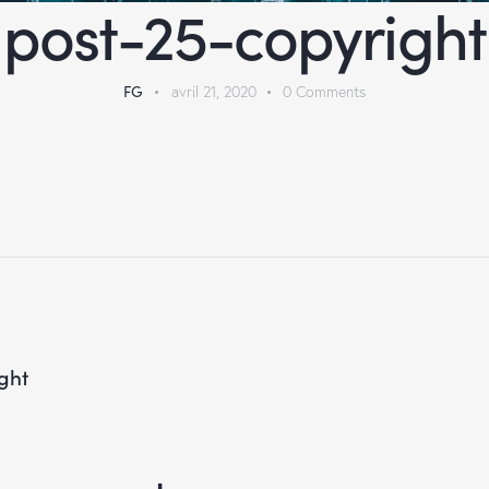
post-25-copyright
FG
avril 21, 2020
0
Comments
ght