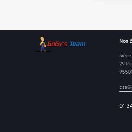
Nos 
Siège
29 Ru
95500
bsa@g
01 3