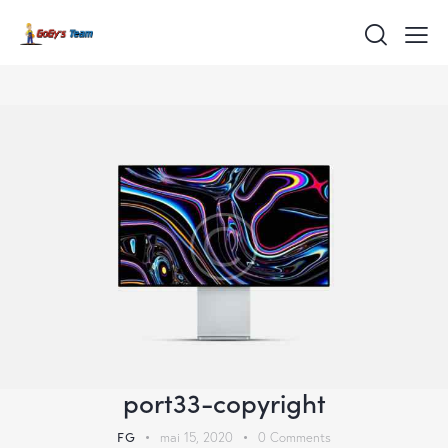
port33-copyright
FG
mai 15, 2020
0
Comments