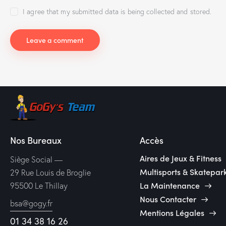
I agree that my submitted data is being collected and stored.
Nos Bureaux
Accès
Aires de Jeux & Fitness
Siège Social —
Multisports & Skatepar
29 Rue Louis de Broglie
La Maintenance
95500 Le Thillay
Nous Contacter
bsa@gogy.fr
Mentions Légales
01 34 38 16 26