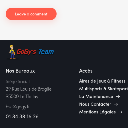
Nos Bureaux
Accès
Aires de Jeux & Fitness
Siège Social —
Multisports & Skatepar
29 Rue Louis de Broglie
La Maintenance
95500 Le Thillay
Nous Contacter
bsa@gogy.fr
Mentions Légales
01 34 38 16 26