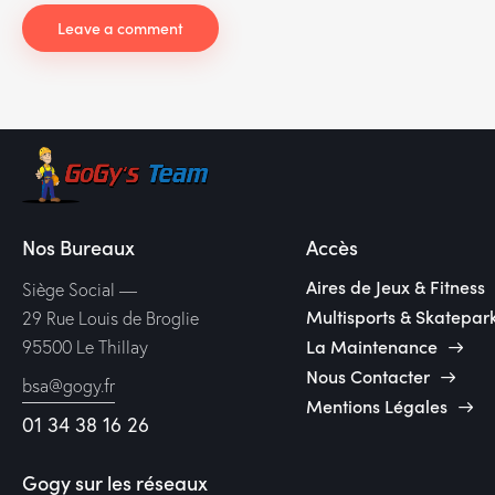
Nos Bureaux
Accès
Aires de Jeux & Fitness
Siège Social —
Multisports & Skatepar
29 Rue Louis de Broglie
La Maintenance
95500 Le Thillay
Nous Contacter
bsa@gogy.fr
Mentions Légales
01 34 38 16 26
Gogy sur les réseaux