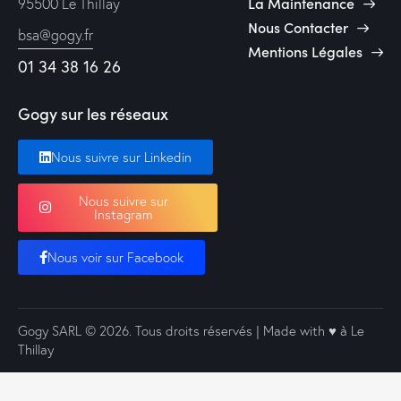
La Maintenance
95500 Le Thillay
Nous Contacter
bsa@gogy.fr
Mentions Légales
01 34 38 16 26
Gogy sur les réseaux
Nous suivre sur Linkedin
Nous suivre sur
Instagram
Nous voir sur Facebook
Gogy SARL
© 2026. Tous droits réservés | Made with ♥️ à Le
Thillay