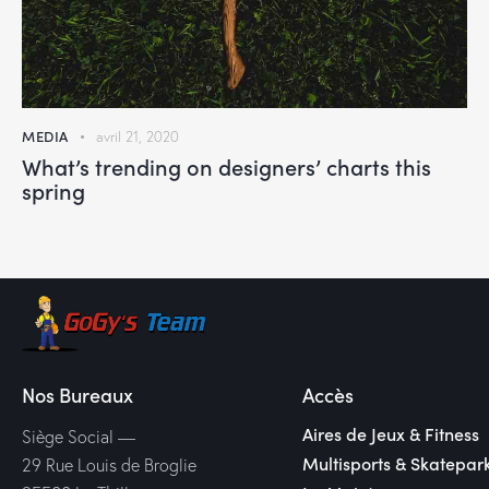
MEDIA
avril 21, 2020
What’s trending on designers’ charts this
spring
Nos Bureaux
Accès
Aires de Jeux & Fitness
Siège Social —
Multisports & Skatepar
29 Rue Louis de Broglie