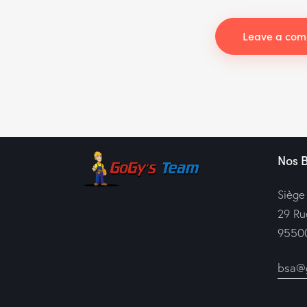
Nos 
Siège
29 Ru
95500
bsa@g