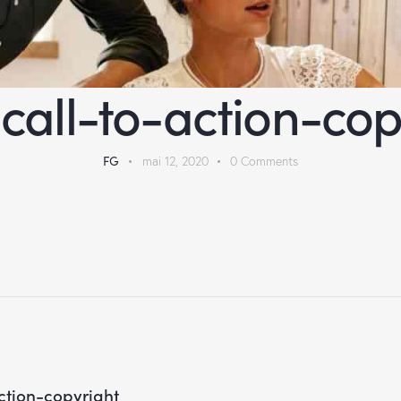
call-to-action-cop
FG
mai 12, 2020
0
Comments
ction-copyright