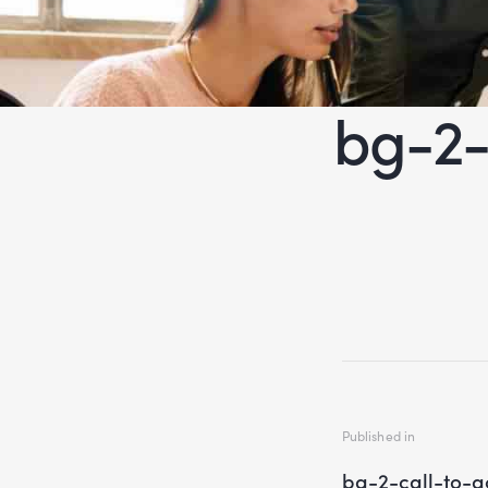
bg-2-
Published in
bg-2-call-to-a