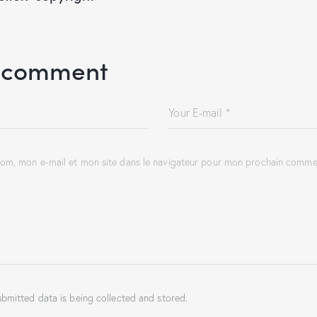
 comment
om, mon e-mail et mon site dans le navigateur pour mon prochain commen
ubmitted data is being collected and stored.