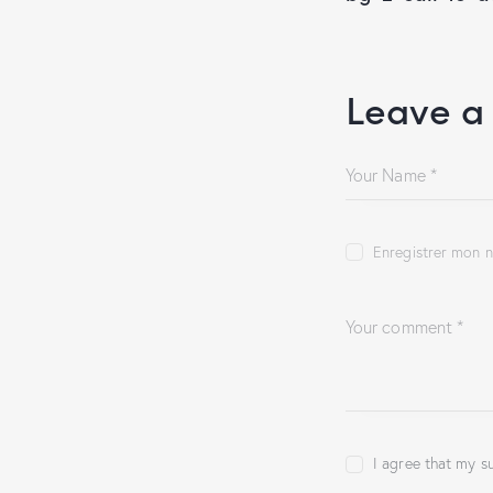
Leave a
Enregistrer mon n
I agree that my s