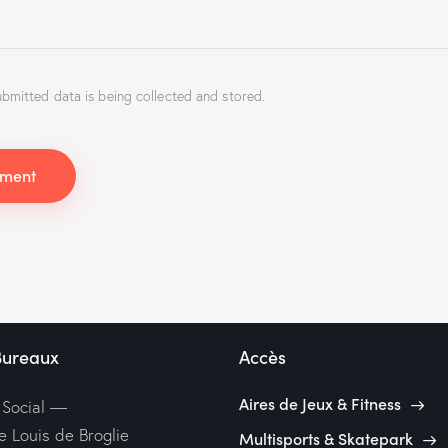
ubmitted data is being collected and stored.
Bureaux
Accès
Aires de Jeux & Fitness
 Social —
e Louis de Broglie
Multisports & Skatepark