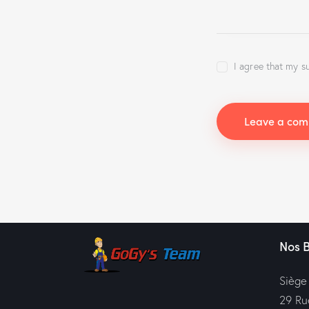
I agree that my s
Nos 
Siège
29 Ru