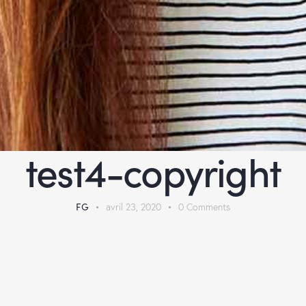
test4-copyright
FG
avril 23, 2020
0
Comments