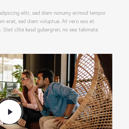
adipscing elitr, sed diam nonumy eirmod tempor
am erat, sed diam voluptua. At vero eos et
 Stet clita kasd gubergren, no sea takimata