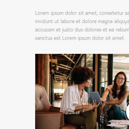
Lorem ipsum dolor sit amet, consetetur s
invidunt ut labore et dolore magna aliquy
accusam et justo duo dolores et ea rebum.
sanctus est Lorem ipsum dolor sit amet.