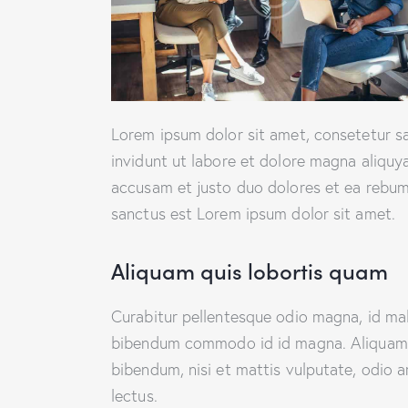
Lorem ipsum dolor sit amet, consetetur s
invidunt ut labore et dolore magna aliquy
accusam et justo duo dolores et ea rebum.
sanctus est Lorem ipsum dolor sit amet.
Aliquam quis lobortis quam
Curabitur pellentesque odio magna, id ma
bibendum commodo id id magna. Aliquam se
bibendum, nisi et mattis vulputate, odio a
lectus.