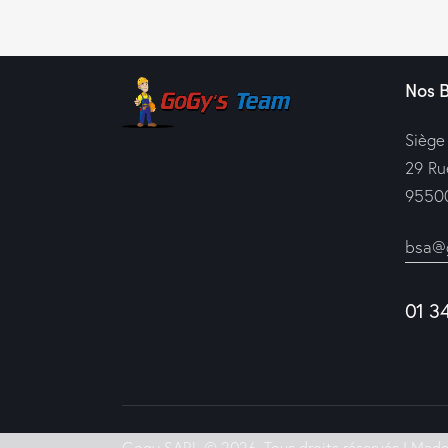
Nos 
Siège
29 Ru
95500
bsa@g
01 3