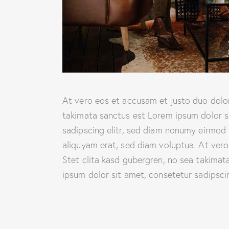
At vero eos et accusam et justo duo dolor
takimata sanctus est Lorem ipsum dolor s
sadipscing elitr, sed diam nonumy eirmod
aliquyam erat, sed diam voluptua. At ver
Stet clita kasd gubergren, no sea takima
ipsum dolor sit amet, consetetur sadipscing