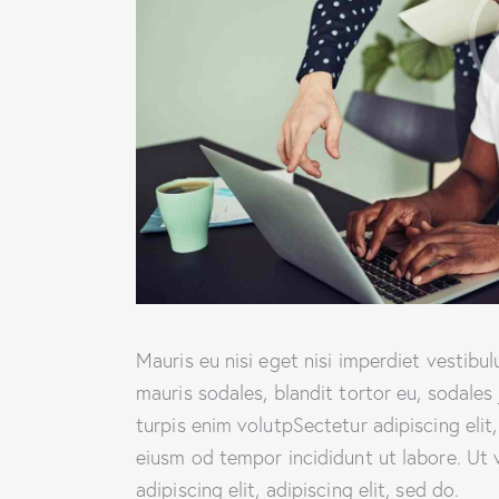
Mauris eu nisi eget nisi imperdiet vestibu
mauris sodales, blandit tortor eu, sodales 
turpis enim volutpSectetur adipiscing elit
eiusm od tempor incididunt ut labore. Ut v
adipiscing elit, adipiscing elit, sed do.