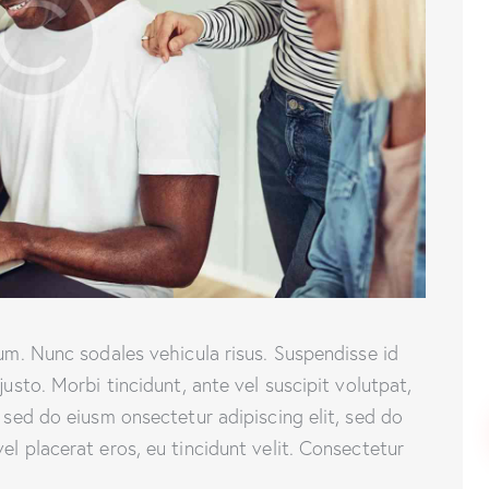
lum. Nunc sodales vehicula risus. Suspendisse id
justo. Morbi tincidunt, ante vel suscipit volutpat,
, sed do eiusm onsectetur adipiscing elit, sed do
el placerat eros, eu tincidunt velit. Consectetur