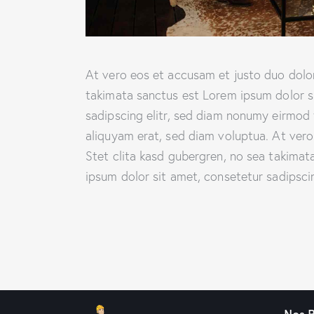
At vero eos et accusam et justo duo dolor
takimata sanctus est Lorem ipsum dolor s
sadipscing elitr, sed diam nonumy eirmod
aliquyam erat, sed diam voluptua. At ver
Stet clita kasd gubergren, no sea takima
ipsum dolor sit amet, consetetur sadipscing
Nos 