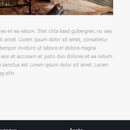
es et ea rebum. Stet clita kasd gubergren, no sea
it amet. Lorem ipsum dolor sit amet, consetetur
 tempor invidunt ut labore et dolore magna
o eos et accusam et justo duo dolores et ea rebum.
ta sanctus est Lorem ipsum dolor sit amet. Lorem
 elitr.
Bureaux
Accès