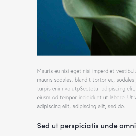
Mauris eu nisi eget nisi imperdiet vestibu
mauris sodales, blandit tortor eu, sodales 
turpis enim volutpSectetur adipiscing elit
eiusm od tempor incididunt ut labore. Ut v
adipiscing elit, adipiscing elit, sed do.
Sed ut perspiciatis unde omnis