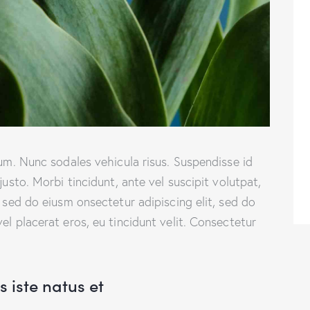
lum. Nunc sodales vehicula risus. Suspendisse id
justo. Morbi tincidunt, ante vel suscipit volutpat,
, sed do eiusm onsectetur adipiscing elit, sed do
el placerat eros, eu tincidunt velit. Consectetur
 iste natus et