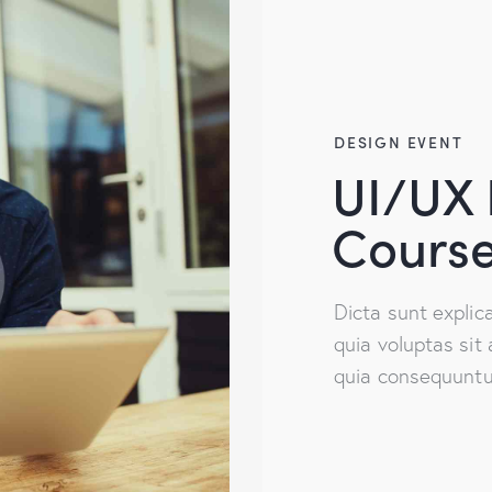
DESIGN EVENT
UI/UX 
Cours
Dicta sunt expli
quia voluptas sit 
quia consequuntur