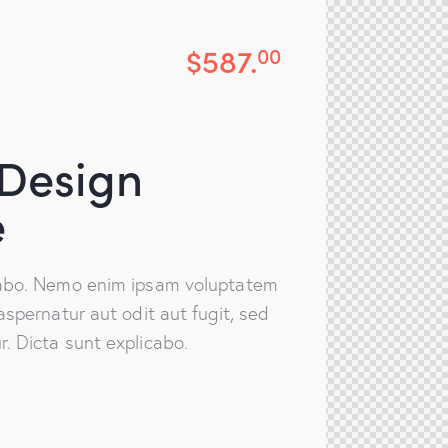
$587.
00
Design
e
cabo. Nemo enim ipsam voluptatem
aspernatur aut odit aut fugit, sed
. Dicta sunt explicabo.